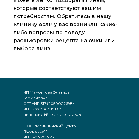
ИП Мамонтова Эльвира
Германовна
ОГРНИП 317420500076984
ИНН 422000010180
Лицензия № ЛО-42-01-006242
ООО "Медицинский центр
"Здоровье""
ИНН 4217205723