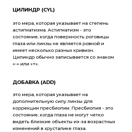
это местоположение цилиндра на линзе,
указывается в градусах от 0 до 180.
Теперь, когда вы знаете основные
термины, используемые в рецепте на
очки, давайте рассмотрим пример.
Рецепт может выглядеть следующим
образом:
OD (ПРАВЫЙ ГЛАЗ): SPH -2.50 CYL
-1.00 AXIS 90 ADD +2.50
OS (ЛЕВЫЙ ГЛАЗ): SPH -3.00 CYL
-0.50 AXIS 180 ADD +2.50
Здесь OD - это сокращение от
латинского Oculus Dexter (правый
глаз), а OS - от Oculus Sinister (левый
глаз).