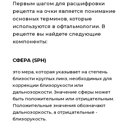
Положительные значения обозначают
дальнозоркость, а отрицательные -
близорукость.
ЦИЛИНДР (CYL)
это мера, которая указывает на степень
астигматизма. Астигматизм - это
состояние, когда поверхность роговицы
глаза или линзы не является ровной и
имеет несколько разных кривизн.
Цилиндр обычно записывается со знаком
«-» или «+».
ДОБАВКА (ADD)
это мера, которая указывает на
дополнительную силу линзы для
коррекции пресбиопии. Пресбиопия - это
состояние, когда глаза не могут четко
видеть близкие объекты из-за возрастных
изменений в хрусталике глаза.
ОСЬ (AXIS)