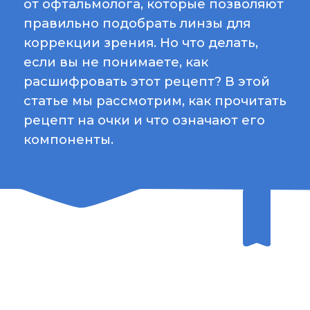
компоненты.
Первым шагом для расшифровки
рецепта на очки является понимание
основных терминов, которые
используются в офтальмологии. В
рецепте вы найдете следующие
компоненты:
СФЕРА (SPH)
это мера, которая указывает на степень
близости круглых линз, необходимых для
коррекции близорукости или
дальнозоркости. Значение сферы может
быть положительным или отрицательным.