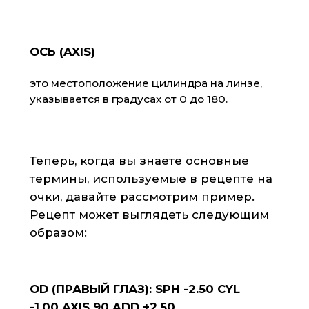
Сфера для правого глаза равна -2.50,
что указывает на близорукость.
Цилиндр равен -1.00, что означает
наличие астигматизма. Ось указана
равной 90 градусам, что указывает на
то, что цилиндр расположен
вертикально. Добавка для правого
глаза равна +2.50, что указывает на
наличие пресбиопии.
Сфера для левого глаза равна -3.00,
что также указывает на близорукость.
Цилиндр равен -0.50, что указывает на
меньшую степень астигматизма, чем у
правого глаза. Ось равна 180 градусам,
что указывает на то, что цилиндр
расположен горизонтально. Добавка
для левого глаза также равна +2.50.
Теперь, когда вы знаете, как
расшифровать рецепт на очки, вы
можете легко подобрать линзы,