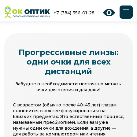
О НАС
УСЛУГИ
ДОКТОРА
АКЦИИ
ДОКУМЕНТЫ
+7 (384) 356-01-28
Прогрессивные линзы:
одни очки для всех
дистанций
Забудьте о необходимости постоянно менять
очки для чтения и для дали!
С возрастом (обычно после 40–45 лет) глазам
становится сложнее фокусироваться на
близких предметах. Это естественный процесс,
называемый пресбиопией. Если вам уже
нужны одни очки для вождения, а другие —
для работы за компьютером или чтения,
прогрессивные линзы станут вашим
идеальным решением.
ЗАПИСАТЬСЯ НА ПОДБОР ОЧКОВ