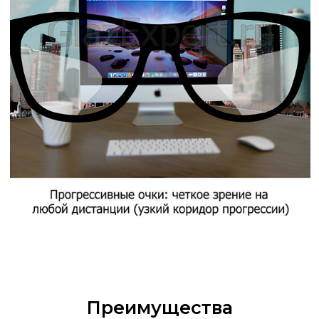
Максимальный комфорт:
Вам больше не нужно носить с собой
несколько пар очков.
2
Эстетичный вид:
Линза выглядит как обычная, без
делящих полосок и сегментов, что
визуально не выдает ваш возраст.
3
Плавность перехода:
Ваш взгляд плавно перемещается от
дальних объектов к ближним без
«скачков» изображения.
4
Здоровье глаз:
Прогрессивные линзы обеспечивают
естественное положение головы при
работе, снижая утомляемость.