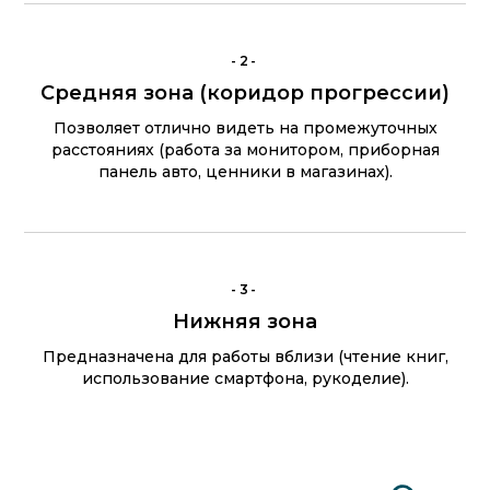
-2-
Это высокотехнологичное решение «3-в-1»:
Средняя зона (коридор прогрессии)
четкое зрение вдаль, на средние дистанции и
вблизи в одной оправе.
Позволяет отлично видеть на промежуточных
• Нет видимых границ на линзе.
расстояниях (работа за монитором, приборная
• Плавный фокус на любом расстоянии.
• Заменяют 2 или даже 3 пары очков.
панель авто, ценники в магазинах).
-3-
Нижняя зона
Предназначена для работы вблизи (чтение книг,
использование смартфона, рукоделие).