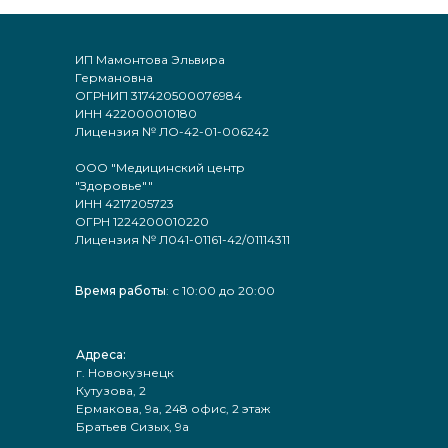
ИП Мамонтова Эльвира
Германовна
ОГРНИП 317420500076984
ИНН 422000010180
Лицензия № ЛО-42-01-006242
ООО "Медицинский центр
"Здоровье""
ИНН 4217205723
ОГРН 1224200010220
Лицензия № Л041-01161-42/01114311
Время работы
: с 10:00 до 20:00
Адреса:
г. Новокузнецк
Кутузова, 2
Ермакова, 9а, 248 офис, 2 этаж
Братьев Сизых, 9а