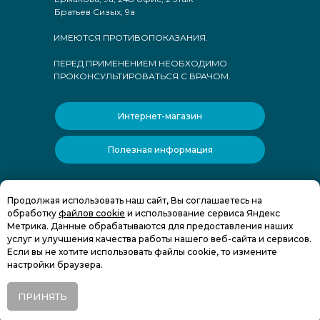
Братьев Сизых, 9а
ИМЕЮТСЯ ПРОТИВОПОКАЗАНИЯ.
ПЕРЕД ПРИМЕНЕНИЕМ НЕОБХОДИМО
ПРОКОНСУЛЬТИРОВАТЬСЯ С ВРАЧОМ.
Интернет-магазин
Полезная информация
Условия использования cookie-файлов
Продолжая использовать наш сайт, Вы соглашаетесь на
Политика конфиденциальности
обработку
файлов cookie
и использование сервиса Яндекс
Публичная оферта
Метрика. Данные обрабатываются для предоставления наших
услуг и улучшения качества работы нашего веб-сайта и сервисов.
Если вы не хотите использовать файлы cookie, то измените
настройки браузера.
ПРИНЯТЬ
Tilda
Made on