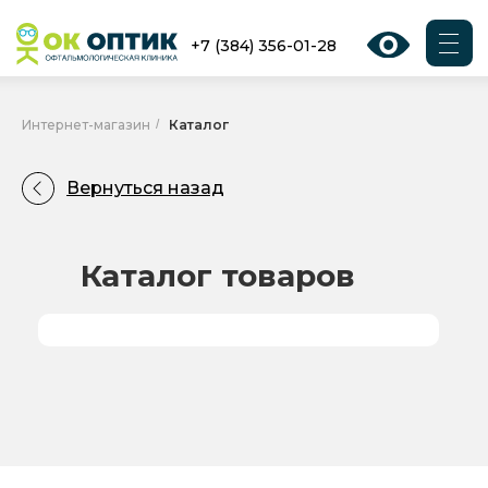
О НАС
УСЛУГИ
ДОКТОРА
АКЦИИ
ДОКУМЕНТЫ
+7 (384) 356-01-28
Интернет-магазин
/
Каталог
Вернуться назад
Каталог товаров