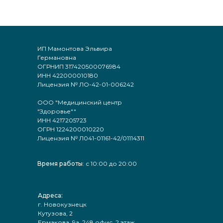
ИП Мамонтова Эльвира
Германовна
ОГРНИП 317420500076984
ИНН 422000010180
Лицензия № ЛО-42-01-006242
ООО "Медицинский центр
"Здоровье""
ИНН 4217205723
ОГРН 1224200010220
Лицензия № Л041-01161-42/01114311
Время работы
: с 10:00 до 20:00
Адреса:
г. Новокузнецк
Кутузова, 2
Ермакова, 9а, 248 офис, 2 этаж