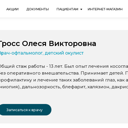
+7 (3843) 56-0
ИИ
ДОКУМЕНТЫ
ПАЦИЕНТАМ
ИНТЕРНЕТ-МАГАЗИН
С 10:00 ДО 2
сс Олеся Викторовна
фтальмолог, детский окулист
стаж работы - 13 лет. Был опыт лечения косоглазия консер
еративного вмешательства. Принимает детей. Проводит диа
актику и лечение таких заболеваний глаз, как астигматизм,
), дальнозоркость, блефарит, халязион, дакриоцистит. Врач
саться к врачу