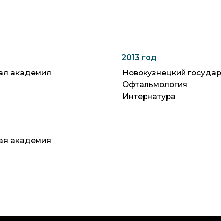
2013 год
адемия
Новокузнецкий государственный инс
Офтальмология
Интернатура
адемия