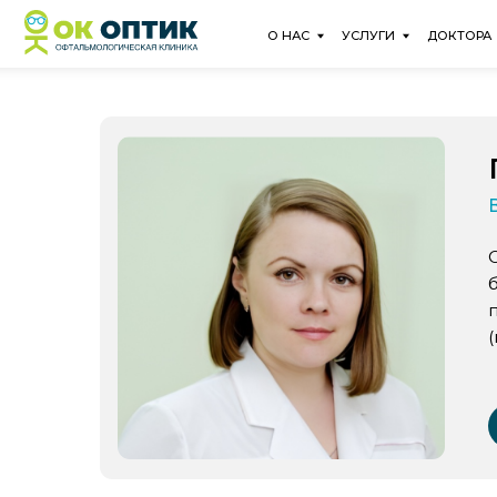
О НАС
УСЛУГИ
ДОКТОРА
АКЦ
Гро
Врач-о
Общий 
без оп
профил
(миопия
Запи