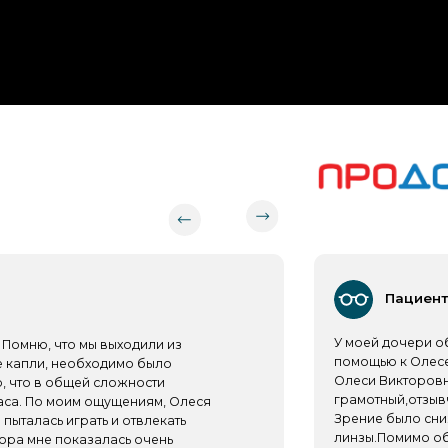
Пациент +7 913 40XXXX
У моей дочери обнаружились пр
 что мы выходили из
помощью к Олесе Викторовне. Мо
, необходимо было
Олеси Викторовны более 4 лет с 
 общей сложности
грамотный,отзывчивый, всегда п
 моим ощущениям, Олеся
Зрение было снижено, назначены 
 играть и отвлекать
линзы.Помимо обследования про
 показалась очень
лечением довольны! Будем наблю
вна осмотр проводила с
дальше. Очень грамотный специа
лышка дала выполнить
компетентный доктор! Легко нахо
ому приходилось
не боится лечения.
ние и выписала очки, также
ое посещение. Своим
омендую.