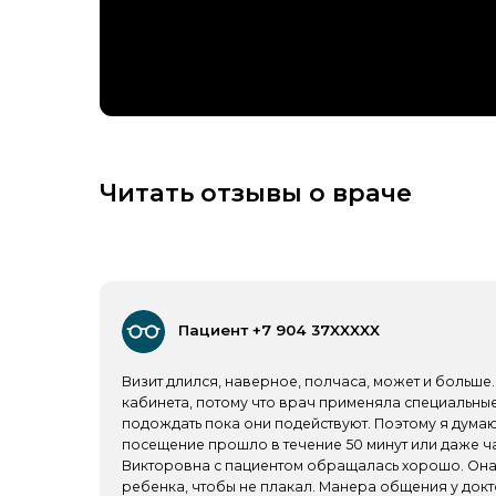
Читать отзывы о враче
Пациент +7 904 37XXXXX
Визит длился, наверное, полчаса, может и больше. Помню,
кабинета, потому что врач применяла специальные капли
подождать пока они подействуют. Поэтому я думаю, что в
посещение прошло в течение 50 минут или даже часа. По
Викторовна с пациентом обращалась хорошо. Она пыталась
ребенка, чтобы не плакал. Манера общения у доктора мне
вежливой и доброжелательной. На приеме Олеся Викторо
помощью специальных офтальмологических приборов. Ма
врачу нужные манипуляции, только глаза закрывала, поэт
развлекать ее. По итогу Олеся Викторовна назначила лече
мы договорились, что придем через 3 месяца на повторн
знакомым этого офтальмолога при необходимости порек