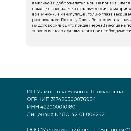
ИП Мамонтова Эльвира Германовна
ОГРНИП 317420500076984
ИНН 422000010180
Лицензия № ЛО-42-01-006242
ООО "Медицинский центр "Здоровье""