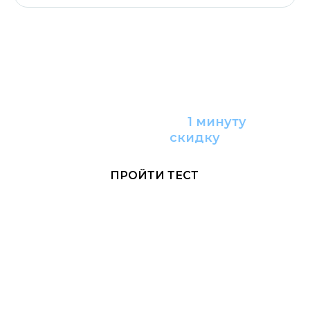
Пройдите тест за
1 минуту
и получите
с
кидку
ПРОЙТИ ТЕСТ