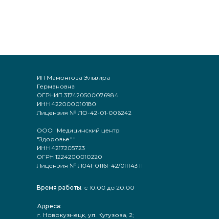
ИП Мамонтова Эльвира
Германовна
ОГРНИП 317420500076984
ИНН 422000010180
Лицензия № ЛО-42-01-006242
ООО "Медицинский центр
"Здоровье""
ИНН 4217205723
ОГРН 1224200010220
Лицензия № Л041-01161-42/01114311
Время работы
: с 10:00 до 20:00
Адреса:
г. Новокузнецк, ул. Кутузова, 2;