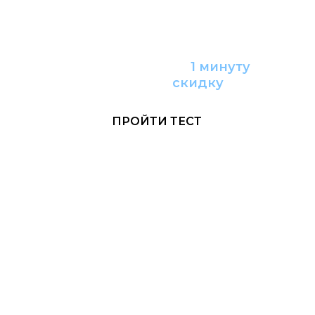
Пройдите тест за
1 минуту
и получите
с
кидку
ПРОЙТИ ТЕСТ