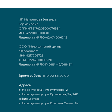
ИП Мамонтова Эльвира
Германовна
ОГРНИП 317420500076984
ИНН 422000010180
Лицензия № ЛО-42-01-006242
ООО "Медицинский центр
"Здоровье""
ИНН 4217205723
ОГРН 1224200010220
Лицензия № Л041-01161-42/01114311
Время работы
: с 10:00 до 20:00
Адреса:
г. Новокузнецк, ул. Кутузова, 2;
г. Новокузнецк, ул. Ермакова, 9а, 248
офис, 2 этаж
г. Новокузнецк, ул. Братьев Сизых, 9а