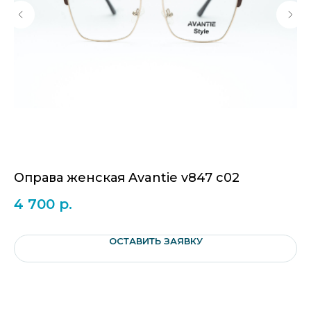
5
Оправа женская Avantie v847 c02
О
4 700
р.
5
ОСТАВИТЬ ЗАЯВКУ