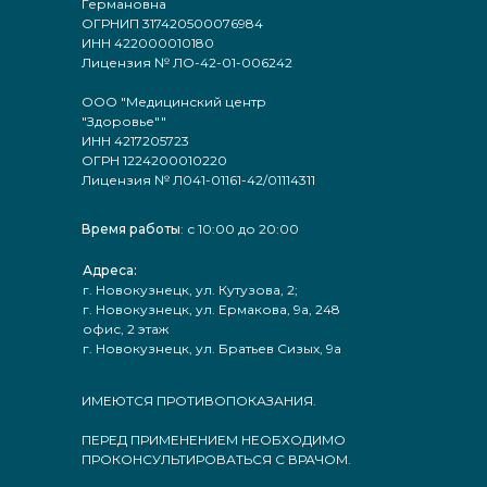
Германовна
ОГРНИП 317420500076984
ИНН 422000010180
Лицензия № ЛО-42-01-006242
ООО "Медицинский центр
"Здоровье""
ИНН 4217205723
ОГРН 1224200010220
Лицензия № Л041-01161-42/01114311
Время работы
: с 10:00 до 20:00
Адреса:
г. Новокузнецк, ул. Кутузова, 2;
г. Новокузнецк, ул. Ермакова, 9а, 248
офис, 2 этаж
г. Новокузнецк, ул. Братьев Сизых, 9а
ИМЕЮТСЯ ПРОТИВОПОКАЗАНИЯ.
ПЕРЕД ПРИМЕНЕНИЕМ НЕОБХОДИМО
ПРОКОНСУЛЬТИРОВАТЬСЯ С ВРАЧОМ.