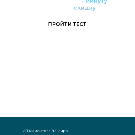
Пройдите тест за
1 минуту
и получите
с
кидку
ПРОЙТИ ТЕСТ
ИП Мамонтова Эльвира