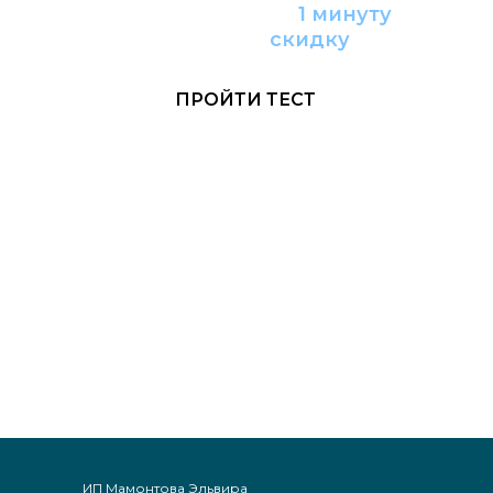
Пройдите тест за
1 минуту
и получите
с
кидку
ПРОЙТИ ТЕСТ
ИП Мамонтова Эльвира