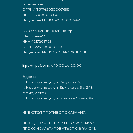
Германовна
ОГРНИП 317420500076984
ИНН 422000010180
Лицензия № ЛО-42-01-006242
ООО "Медицинский центр
"Здоровье""
ИНН 4217205723
ОГРН 1224200010220
Лицензия № Л041-01161-42/01114311
Время работы
: с 10:00 до 20:00
Адреса:
г. Новокузнецк, ул. Кутузова, 2;
г. Новокузнецк, ул. Ермакова, 9а, 248
офис, 2 этаж
г. Новокузнецк, ул. Братьев Сизых, 9а
ИМЕЮТСЯ ПРОТИВОПОКАЗАНИЯ.
ПЕРЕД ПРИМЕНЕНИЕМ НЕОБХОДИМО
ПРОКОНСУЛЬТИРОВАТЬСЯ С ВРАЧОМ.