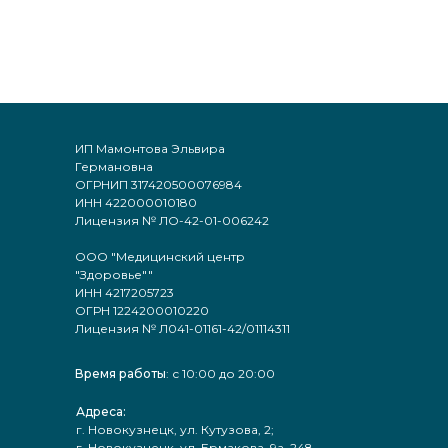
ИП Мамонтова Эльвира
Германовна
ОГРНИП 317420500076984
ИНН 422000010180
Лицензия № ЛО-42-01-006242
ООО "Медицинский центр
"Здоровье""
ИНН 4217205723
ОГРН 1224200010220
Лицензия № Л041-01161-42/01114311
Время работы
: с 10:00 до 20:00
Адреса:
г. Новокузнецк, ул. Кутузова, 2;
г. Новокузнецк, ул. Ермакова, 9а, 248