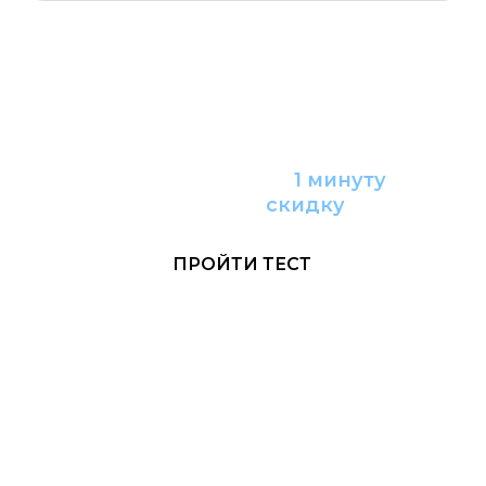
Пройдите тест за
1 минуту
и получите
с
кидку
ПРОЙТИ ТЕСТ