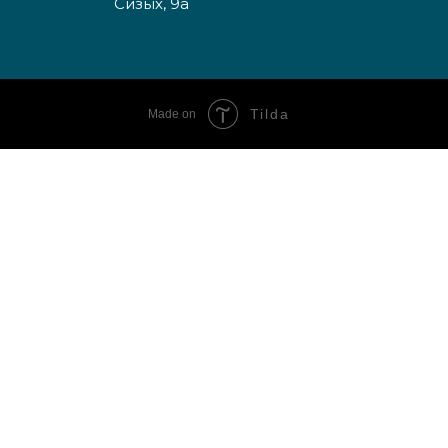
Сизых, 9а
Tilda
Made on