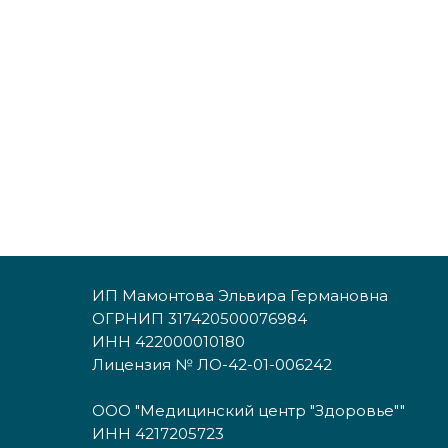
ИП Мамонтова Эльвира Германовна
ОГРНИП 317420500076984
ИНН 422000010180
Лицензия № ЛО-42-01-006242
ООО "Медицинский центр "Здоровье""
ИНН 4217205723