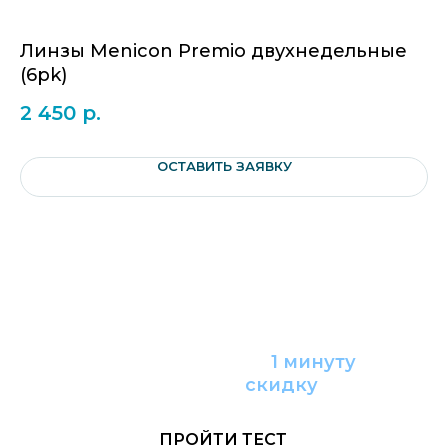
Линзы Menicon Premio двухнедельные
Ли
(6pk)
2
2 450
р.
ОСТАВИТЬ ЗАЯВКУ
Пройдите тест за
1 минуту
и получите
с
кидку
ПРОЙТИ ТЕСТ