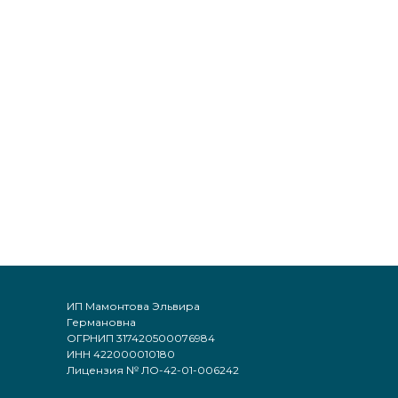
ИП Мамонтова Эльвира
Германовна
ОГРНИП 317420500076984
ИНН 422000010180
Лицензия № ЛО-42-01-006242