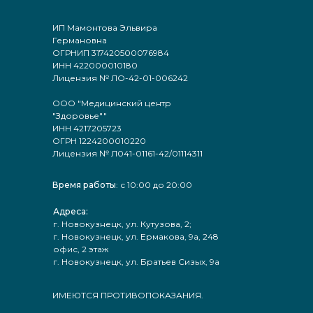
ИП Мамонтова Эльвира
Германовна
ОГРНИП 317420500076984
ИНН 422000010180
Лицензия № ЛО-42-01-006242
ООО "Медицинский центр
"Здоровье""
ИНН 4217205723
ОГРН 1224200010220
Лицензия № Л041-01161-42/01114311
Время работы
: с 10:00 до 20:00
Адреса:
г. Новокузнецк, ул. Кутузова, 2;
г. Новокузнецк, ул. Ермакова, 9а, 248
офис, 2 этаж
г. Новокузнецк, ул. Братьев Сизых, 9а
ИМЕЮТСЯ ПРОТИВОПОКАЗАНИЯ.