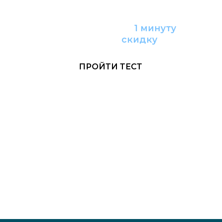
Пройдите тест за
1 минуту
и получите
с
кидку
ПРОЙТИ ТЕСТ