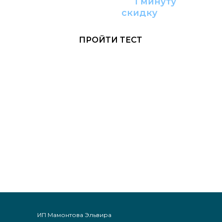
Пройдите тест за
1 минуту
и получите
с
кидку
ПРОЙТИ ТЕСТ
ИП Мамонтова Эльвира