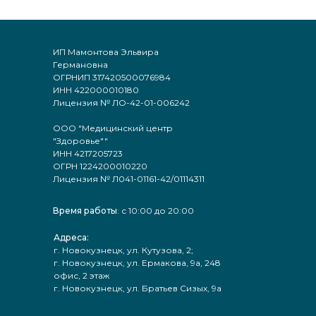
ИП Мамонтова Эльвира
Германовна
ОГРНИП 317420500076984
ИНН 422000010180
Лицензия № ЛО-42-01-006242
ООО "Медицинский центр
"Здоровье""
ИНН 4217205723
ОГРН 1224200010220
Лицензия № Л041-01161-42/01114311
Время работы
: с 10:00 до 20:00
Адреса:
г. Новокузнецк, ул. Кутузова, 2;
г. Новокузнецк, ул. Ермакова, 9а, 248
офис, 2 этаж
г. Новокузнецк, ул. Братьев Сизых, 9а