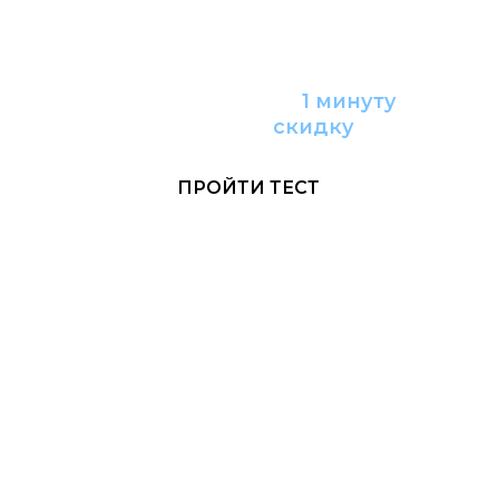
Пройдите тест за
1 минуту
и получите
с
кидку
ПРОЙТИ ТЕСТ